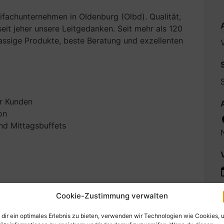
eifachunternehmen in Oldenburg (Olbd). Qualität,
eit jeher unsere Leitgedanken. Seit mehr als 120
assige Produkte, beste Beratung und exzellenten
V
r Kunden
on
nd Mittagsbuffets
und verantwortungsbewusste Arbeitsweise
Cookie-Zustimmung verwalten
ivität und Leidenschaft für Ihren Beruf mit
dir ein optimales Erlebnis zu bieten, verwenden wir Technologien wie Cookies, 