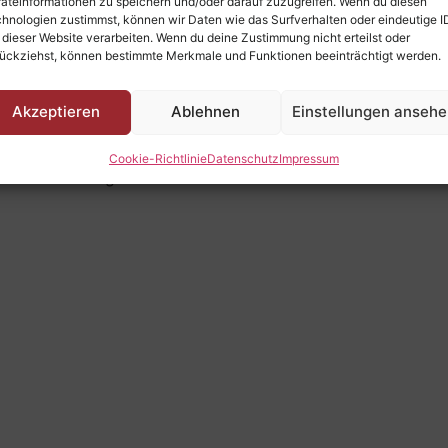
m zu arbeiten
äteinformationen zu speichern und/oder darauf zuzugreifen. Wenn du diesen
hnologien zustimmst, können wir Daten wie das Surfverhalten oder eindeutige I
 dieser Website verarbeiten. Wenn du deine Zustimmung nicht erteilst oder
ückziehst, können bestimmte Merkmale und Funktionen beeinträchtigt werden.
m und im Umgang mit den Kunden
Akzeptieren
Ablehnen
Einstellungen anseh
freundliche Arbeitszeiten (z.B. sonntags frei und
Cookie-Richtlinie
Datenschutz
Impressum
egionalen Vorzeigeunternehmen