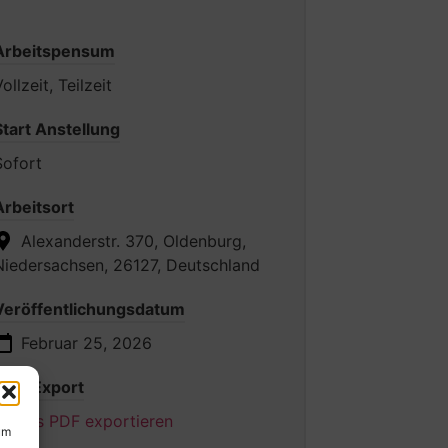
Arbeitspensum
ollzeit, Teilzeit
Start Anstellung
Sofort
Arbeitsort
Alexanderstr. 370, Oldenburg,
Niedersachsen, 26127, Deutschland
Veröffentlichungsdatum
Februar 25, 2026
PDF-Export
Als PDF exportieren
um