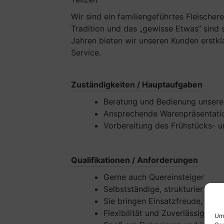
Wir sind ein familiengeführtes Fleischer
Tradition und das „gewisse Etwas“ sind s
Jahren bieten wir unseren Kunden erstkl
Service.
Zuständigkeiten / Hauptaufgaben
Beratung und Bedienung unsere
Ansprechende Warenpräsentati
Vorbereitung des Frühstücks- u
Qualifikationen / Anforderungen
Gerne auch Quereinsteiger
Selbstständige, strukturierte 
Sie bringen Einsatzfreude, Kreat
Flexibilität und Zuverlässigkeit
Um 