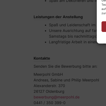
Spaß am Dekorieren und im Tea
Ger
Tec
auf
zur
Leistungen der Anstellung
Spaß und Leidenschaft im Tea
Unsere Ausrichtung auf familien
Samstags bis nachmittags)
Langfristige Arbeit in einem r
Kontakte
Senden Sie die Bewerbung bitte an:
Meerpohl GmbH
Andreas, Sabine und Philip Meerpohl
Alexanderstr. 370
26127 Oldenburg
bewerbung@meerpohl.de
0441 / 350 399-0